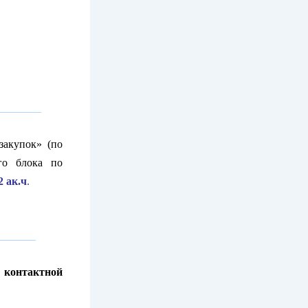
________
закупок» (по
го блока по
 ак.ч
.
_______
 контактной