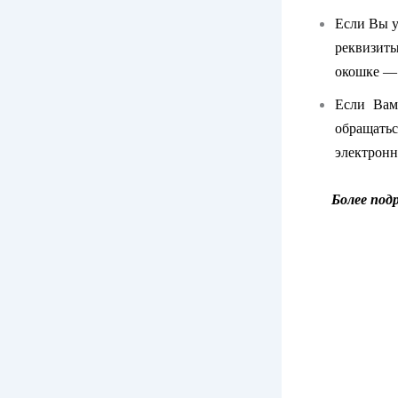
Если Вы у
реквизит
окошке —
Если Вам
обращать
электронн
Более под