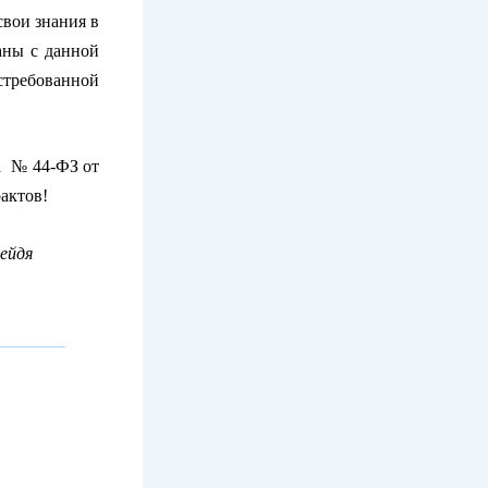
свои знания в
аны с данной
стребованной
а № 44-ФЗ от
актов!
ейдя
________