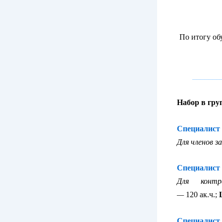
По итогу об
_______
Набор в гр
Специалист 
Для членов з
Специалист 
Для контр
—
120 ак.ч.;
Специалист 