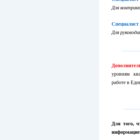
Для контрак
Специалист 
Для руковод
_______
Дополнител
уровням кв
работе в Ед
______
Для того, 
информацией