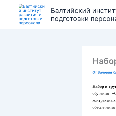
Перейти
Балтийский инстит
к
содержимому
подготовки персон
Набор
От
Валерия К
Набор в гру
обучения «
контрактных
обеспечения