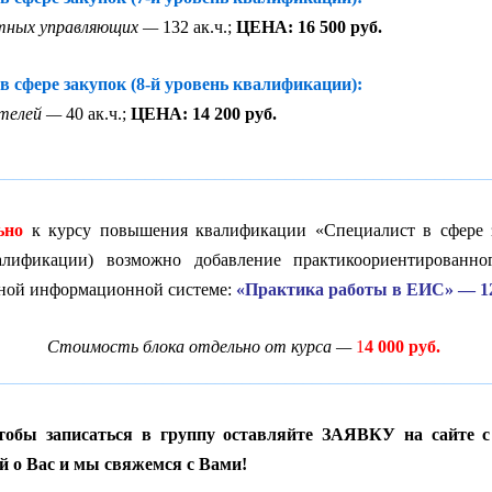
тных управляющих —
132 ак.ч.;
ЦЕНА: 16 500 руб.
в сфере закупок (8-й уровень квалификации):
ителей —
40 ак.ч.;
ЦЕНА: 14 200 руб.
________________________________________________________
ьно
к курсу повышения квалификации «Специалист в сфере 
алификации) возможно добавление практикоориентированно
иной информационной системе:
«Практика работы в ЕИС» — 12
Стоимость блока отдельно от курса —
1
4 000 руб.
________________________________________________________
чтобы записаться в группу оставляйте ЗАЯВКУ на сайте с
 о Вас и мы свяжемся с Вами!