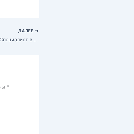
ДАЛЕЕ
Выпуск группы «Специалист в сфере закупок» в рамках Федерального закона №44″
ены
*