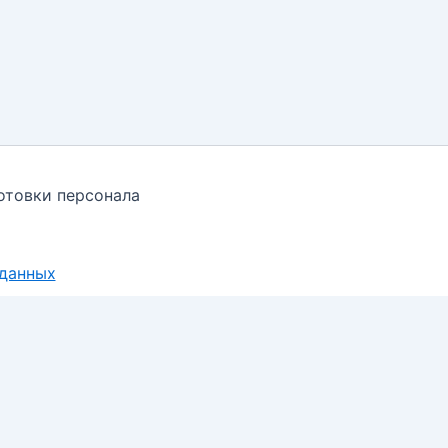
отовки персонала
 данных
 поведения пользователей. Продолжая пользоваться са