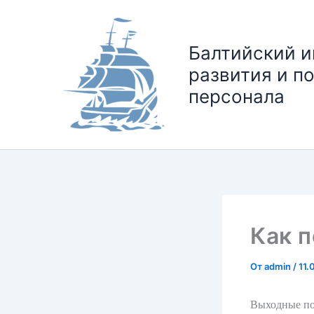
Перейти
к
содержимому
Балтийский и
развития и п
персонала
Как 
От
admin
/
11.
Выходные поз