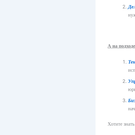
Де
нуж
А на подход
Те
исп
Уп
юри
Биз
на
Хотите знать