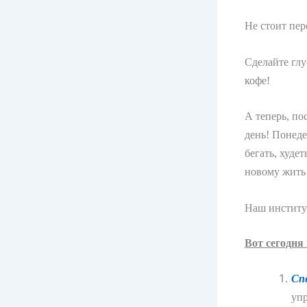
Не стоит пер
Сделайте глу
кофе!
А теперь, по
день! Понеде
бегать, худе
новому жить 
Наш институт
Вот сегодня
Сп
уп