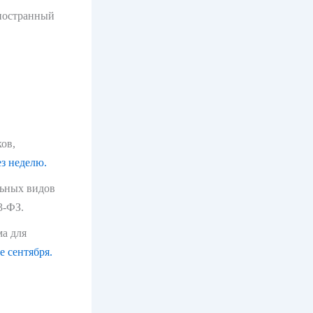
ностранный
ов,
з неделю.
льных видов
3-ФЗ.
ма для
е сентября.