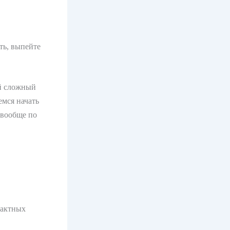
ть, выпейте
ый сложный
емся начать
и вообще по
рактных