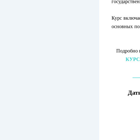
государстве
Курс включа
основных по
ГРУППУ с 5 декабря: «Сп
Подробно 
КУРС
___
Дат