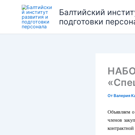
Перейти
Балтийский инстит
к
содержимому
подготовки персон
НАБО
«Спец
От
Валерия К
Объявляем о
членов зак
контрактно