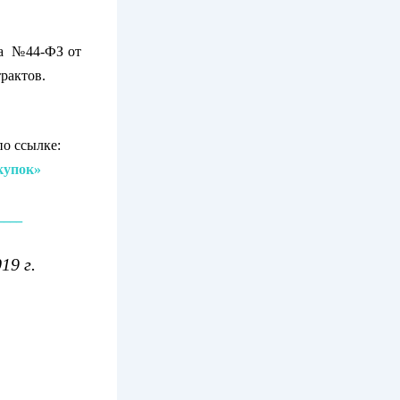
к»!
на №44-ФЗ от
трактов.
НАБОР В
по ссылке:
упок»
____
19 г.