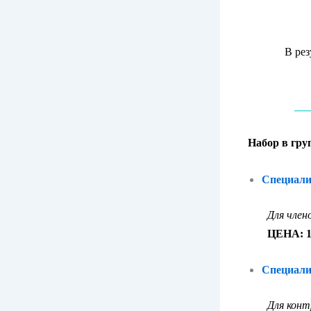
В рез
___
Набор в гр
Специалис
Для члено
ЦЕНА: 1
Специалис
Для кон