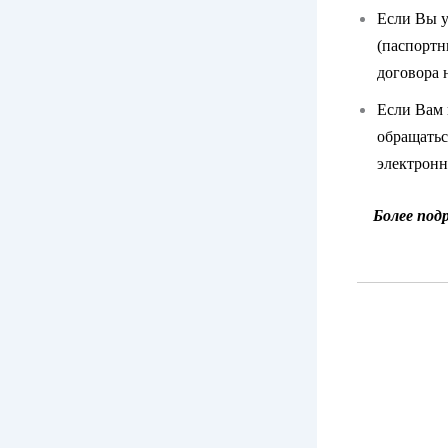
Если Вы у
(паспортн
договора 
Если Вам 
обращатьс
электронн
Более под