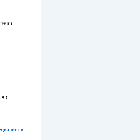
ышении
____
.ч.;