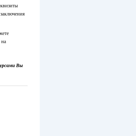
еквизиты
 заключения
жете
 на
курсами Вы