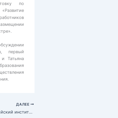
отовку по
 «Развитие
работников
азмещении
тре».
обсуждении
ч, первый
 и Татьяна
азования
ествления
ния.
ДАЛЕЕ
АНО ДПО «Балтийский институт развития и подготовки персонала» поздравляет специалистов в сфере закупок