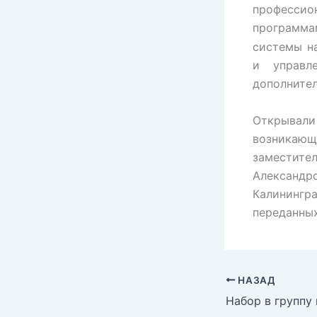
професси
программа
системы н
и управл
дополните
Открывали
возникаю
заместите
Алексан
Калининг
переданных
НАЗАД