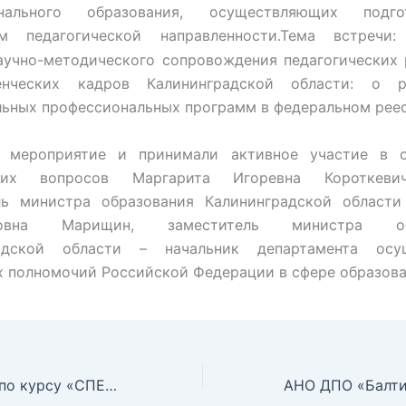
онального образования, осуществляющих подг
м педагогической направленности.
Тема встречи:
аучно-методического сопровождения педагогических 
енческих кадров Калининградской области: о р
льных профессиональных программ в федеральном реес
 мероприятие и принимали активное участие в 
щих вопросов Маргарита Игоревна Короткеви
ль министра образования Калининградской области
дровна Марищин, заместитель министра обр
радской области – начальник департамента осущ
 полномочий Российской Федерации в сфере образова
Набор в группу по курсу «СПЕЦИАЛИСТ В СФЕРЕ ЗАКУПОК 44-ФЗ»