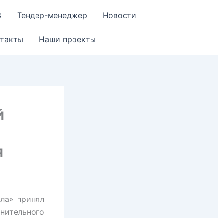
З
Тендер-менеджер
Новости
нтакты
Наши проекты
й
я
ла» принял
нительного