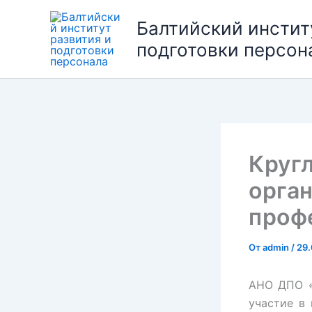
Перейти
Балтийский инстит
к
содержимому
подготовки персон
Круг
орга
проф
От
admin
/
29
АНО ДПО «
участие в